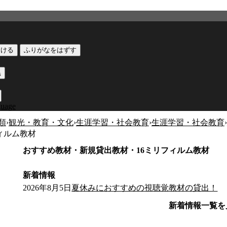
つける
ふりがなをはずす
黒
guage
類
›
観光・教育・文化
›
生涯学習・社会教育
›
生涯学習・社会教育
›
ィルム教材
おすすめ教材・新規貸出教材・16ミリフィルム教材
新着情報
2026年8月5日
夏休みにおすすめの視聴覚教材の貸出！
新着情報一覧を