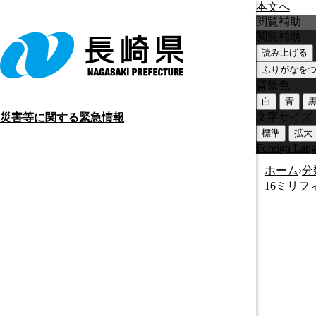
本文へ
閲覧補助
閲覧補助
読み上げる
ふりがなを
背景色
白
青
文字サイズ
災害等に関する緊急情報
標準
拡大
Foreign Lan
ホーム
›
分
16ミリフ