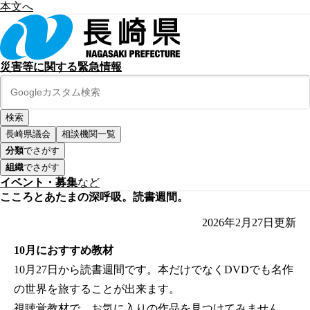
本文へ
災害等に関する緊急情報
長崎県議会
相談機関一覧
分類
でさがす
組織
でさがす
イベント・募集
など
こころとあたまの深呼吸。読書週間。
2026年2月27日
更新
10月におすすめ教材
10月27日から読書週間です。本だけでなくDVDでも名作
の世界を旅することが出来ます。
視聴覚教材で、お気に入りの作品を見つけてみません