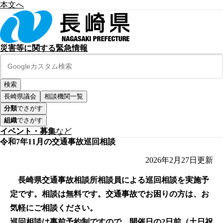
本文へ
災害等に関する緊急情報
長崎県議会
相談機関一覧
分類
でさがす
組織
でさがす
イベント・募集
など
令和7年11月の交通事故巡回相談
2026年2月27日
更新
長崎県交通事故相談所相談員による巡回相談を実施予
定です。相談は無料です。交通事故でお困りの方は、お
気軽にご相談ください。
巡回相談は事前予約制ですので、開催日の2日前（土日祝