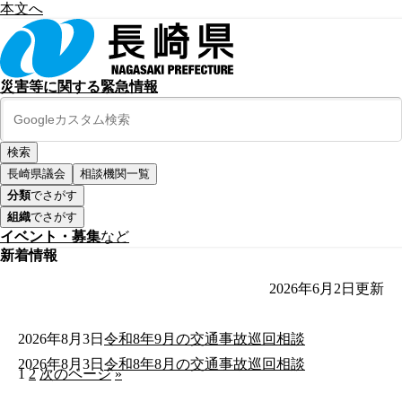
本文へ
災害等に関する緊急情報
長崎県議会
相談機関一覧
分類
でさがす
組織
でさがす
イベント・募集
など
新着情報
2026年6月2日
更新
2026年8月3日
令和8年9月の交通事故巡回相談
2026年8月3日
令和8年8月の交通事故巡回相談
1
2
次のページ
»