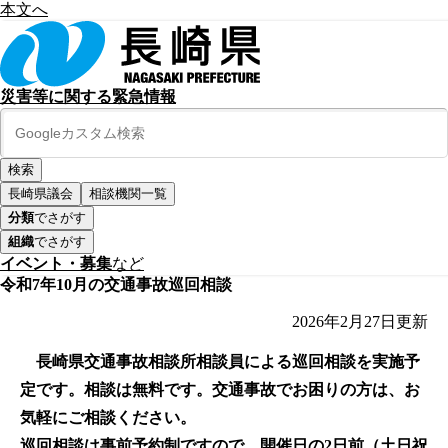
本文へ
災害等に関する緊急情報
長崎県議会
相談機関一覧
分類
でさがす
組織
でさがす
イベント・募集
など
令和7年10月の交通事故巡回相談
2026年2月27日
更新
長崎県交通事故相談所相談員による巡回相談を実施予
定です。相談は無料です。交通事故でお困りの方は、お
気軽にご相談ください。
巡回相談は事前予約制ですので、開催日の2日前（土日祝