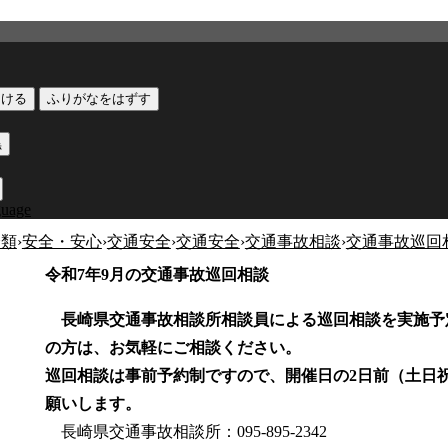
つける
ふりがなをはずす
黒
guage
分類
›
安全・安心
›
交通安全
›
交通安全
›
交通事故相談
›
交通事故巡回
令和7年9月の交通事故巡回相談
長崎県交通事故相談所相談員による巡回相談を実施予
の方は、お気軽にご相談ください。
巡回相談は事前予約制ですので、開催日の2日前（土日
願いします。
長崎県交通事故相談所：095-895-2342