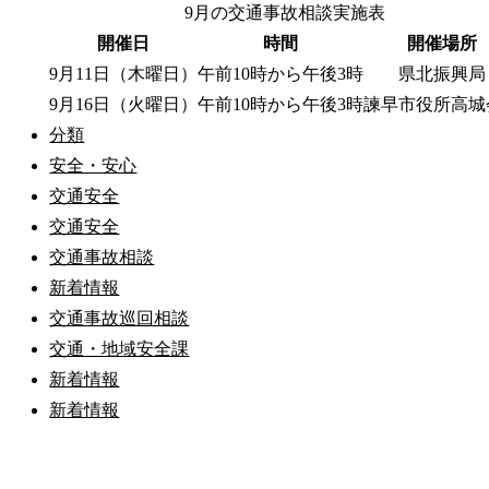
9月の交通事故相談実施表
開催日
時間
開催場所
9月11日（木曜日）
午前10時から午後3時
県北振興局
9月16日（火曜日）
午前10時から午後3時
諫早市役所高城
分類
安全・安心
交通安全
交通安全
交通事故相談
新着情報
交通事故巡回相談
交通・地域安全課
新着情報
新着情報