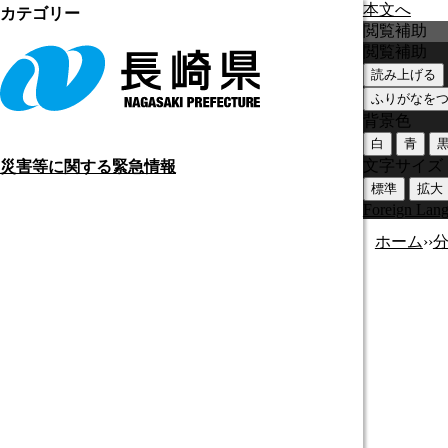
本文へ
カテゴリー
閲覧補助
閲覧補助
読み上げる
ふりがなを
背景色
白
青
文字サイズ
災害等に関する緊急情報
標準
拡大
Foreign Lan
ホーム
›
›