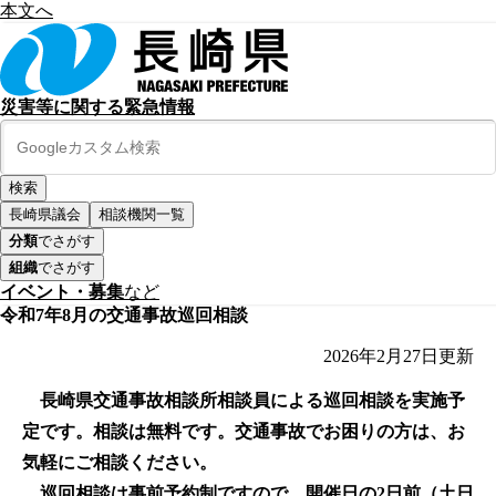
本文へ
災害等に関する緊急情報
長崎県議会
相談機関一覧
分類
でさがす
組織
でさがす
イベント・募集
など
令和7年8月の交通事故巡回相談
2026年2月27日
更新
長崎県交通事故相談所相談員による巡回相談を実施予
定です。相談は無料です。交通事故でお困りの方は、お
気軽にご相談ください。
巡回相談は事前予約制ですので、開催日の2日前（土日