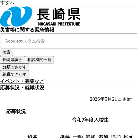
本文へ
災害等に関する緊急情報
長崎県議会
相談機関一覧
分類
でさがす
組織
でさがす
イベント・募集
など
応募状況・就職状況
2026年5月21日
更新
応募状況
令和7年度入校生
科名
推薦
一般
追加
追加
追加
推薦