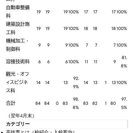
自動車整備
19
19
19
100%
17
17
17
100%
科
建築設計施
19
19
19
100%
18
18
18
100%
工科
機械加工・
9
9
9
100%
7
7
7
100%
制御科
81.
溶接技術科
6
6
6
100%
11
11
9
8%
観光・オフ
92.
ィスビジネ
14
14
13
14
13
1
13
100%
9%
ス科
98.
97.
合計
84
84
0
83
83
82
1
80
8%
5%
（翌年4月末）
カテゴリー
高技専とは（校紹介・入校案内）