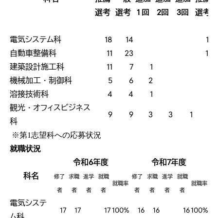
選考
選考
1 回
2回
3回
選考
電気システム科
18
14
16
自動車整備科
11
23
10
建築設計施工科
11
7
1
7
機械加工・制御科
5
6
2
4
溶接技術科
4
4
1
1
観光・オフィスビジネス
9
9
3
3
1
6
科
※第1志望科への応募状況
就職状況
令和6年度
令和7年度
科名
修了
求職
進学
就職
修了
求職
進学
就職
就職率
就職率
者
者
者
者
者
者
者
者
電気システ
17
17
17
100%
16
16
16
100%
ム科