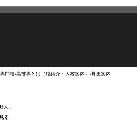
専門校
›
高技専とは（校紹介・入校案内）
›
募集案内
せん。
見る