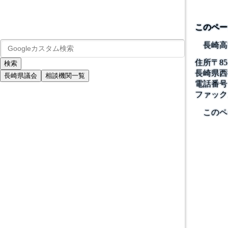
このペー
長崎高
住所
〒
85
長崎県西
長崎県議会
相談機関一覧
電話番号
ファック
このペ