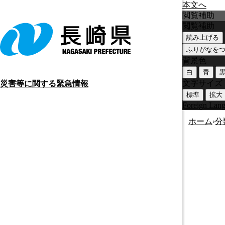
本文へ
閲覧補助
閲覧補助
読み上げる
ふりがなを
背景色
白
青
文字サイズ
災害等に関する緊急情報
標準
拡大
Foreign Lan
ホーム
›
分