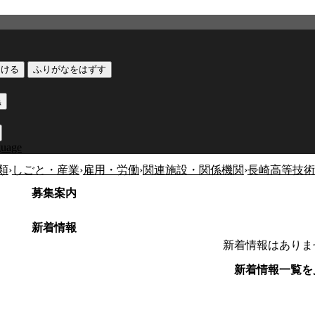
つける
ふりがなをはずす
黒
guage
類
›
しごと・産業
›
雇用・労働
›
関連施設・関係機関
›
長崎高等技術
募集案内
新着情報
新着情報はありま
新着情報一覧を