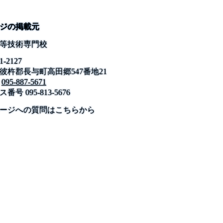
ジの掲載元
等技術専門校
1-2127
彼杵郡長与町高田郷547番地21
095-887-5671
ス番号
095-813-5676
公式SNS
このサイトについて
県庁案内
アンケート
ージへの質問はこちらから
長崎県庁
〒850-8570 長崎市尾上町3-1
電話 095-824-1111（代表）
法人番号 4000020420000
© 2026 Nagasaki Prefectural. All Rights Reserved.