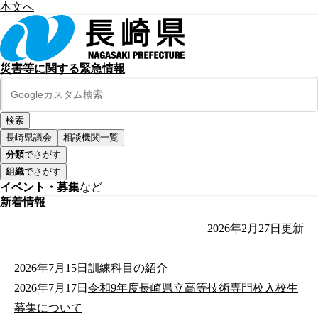
本文へ
災害等に関する緊急情報
長崎県議会
相談機関一覧
分類
でさがす
組織
でさがす
イベント・募集
など
新着情報
2026年2月27日
更新
2026年7月15日
訓練科目の紹介
2026年7月17日
令和9年度長崎県立高等技術専門校入校生
募集について