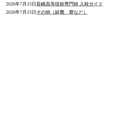
2026年7月15日
長崎高等技術専門校 入校ガイド
2026年7月15日
その他（経費、寮など）
公式SNS
このサイトについて
県庁案内
アンケート
長崎県庁
〒850-8570 長崎市尾上町3-1
電話 095-824-1111（代表）
法人番号 4000020420000
© 2026 Nagasaki Prefectural. All Rights Reserved.