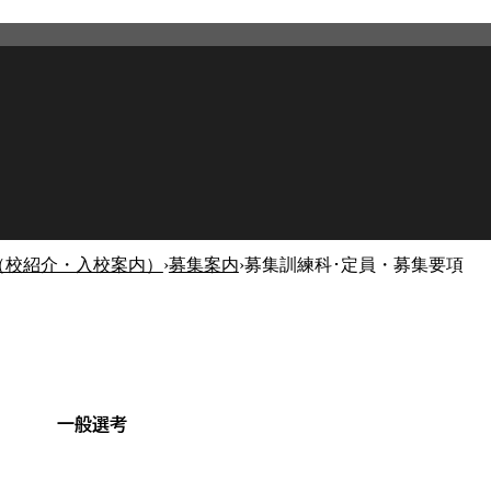
（校紹介・入校案内）
›
募集案内
›
募集訓練科･定員・募集要項
2026年5月15日
更新
一般選考