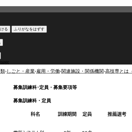
つける
ふりがなをはずす
黒
guage
分類
›
しごと・産業
›
雇用・労働
›
関連施設・関係機関
›
高技専とは
募集訓練科･定員・募集要項等
募集訓練科・定員
科名
訓練期間
定員
推薦選考