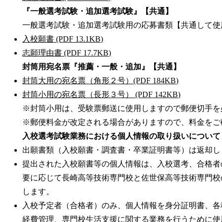
『一般選考試験・追加選考試験』【共通】
一般選考試験・追加選考試験用の応募書類【共通して使
入校願書 (PDF 13.1KB)
志願理由書 (PDF 17.7KB)
封筒用宛名票『推薦・一般・追加』【共通】
封筒大用の宛名票（角形２号）(PDF 184KB)
封筒小用の宛名票（長形３号） (PDF 142KB)
※封筒小用は、受験票郵送に使用しますので郵便切手を
※郵便料金が改定される場合がありますので、料金をご
入校選考試験業務における個人情報の取り扱いについて
出願書類（入校願書・調査書・卒業証明書等）は返却し
提出された入校願書等の個人情報は、入校選考、合格者
要に応じて長崎高等技術専門校と佐世保高等技術専門校
します。
入校予定者（合格者）のみ、個人情報を身分証明書、各
経費管理、専門校生活支援に関する業務を行うために使