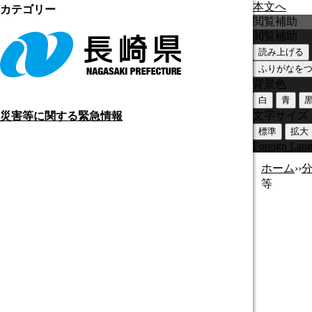
本文へ
カテゴリー
閲覧補助
閲覧補助
読み上げる
ふりがなを
背景色
白
青
文字サイズ
災害等に関する緊急情報
標準
拡大
Foreign Lan
ホーム
›
›
等