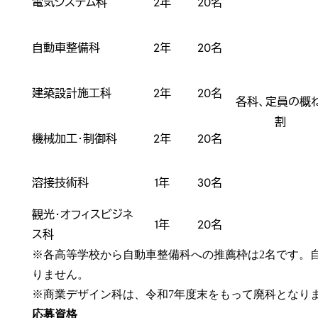
電気システム科
2年
20名
自動車整備科
2年
20名
建築設計施工科
2年
20名
各科、定員の概
割
機械加工･制御科
2年
20名
溶接技術科
1年
30名
観光･オフィスビジネ
1年
20名
ス科
※各高等学校から自動車整備科への推薦枠は2名です。
りません。
※商業デザイン科は、令和7年度末をもって廃科となり
応募資格