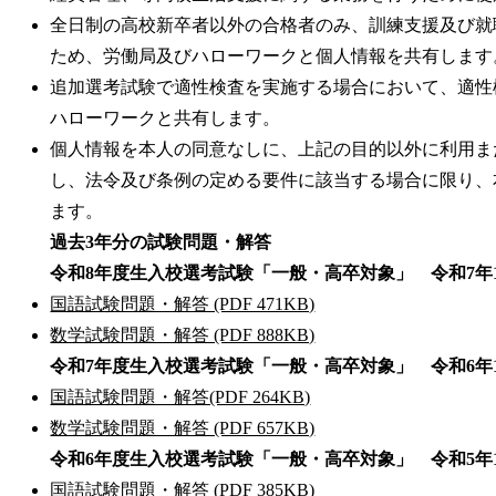
全日制の高校新卒者以外の合格者のみ、訓練支援及び就
ため、労働局及びハローワークと個人情報を共有します
追加選考試験で適性検査を実施する場合において、適性
ハローワークと共有します。
個人情報を本人の同意なしに、上記の目的以外に利用ま
し、法令及び条例の定める要件に該当する場合に限り、
ます。
過去3年分の試験問題・解答
令和8年度生入校選考試験「一般・高卒対象」 令和7年
国語試験問題・解答 (PDF 471KB)
数学試験問題・解答 (PDF 888KB)
令和7年度生入校選考試験「一般・高卒対象」 令和6年
国語試験問題・解答(PDF 264KB)
数学試験問題・解答 (PDF 657KB)
令和6年度生入校選考試験「一般・高卒対象」 令和5年
国語試験問題・解答 (PDF 385KB)