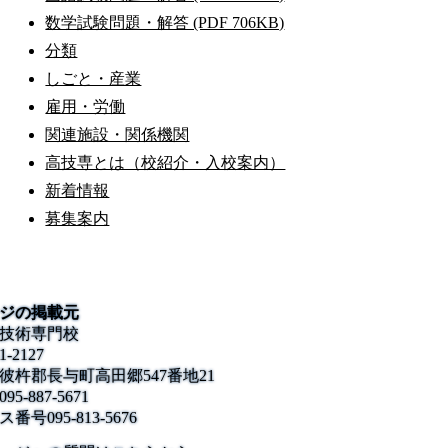
数学試験問題・解答 (PDF 706KB)
分類
しごと・産業
雇用・労働
関連施設・関係機関
高技専とは（校紹介・入校案内）
新着情報
募集案内
ジの掲載元
技術専門校
1-2127
彼杵郡長与町高田郷547番地21
095-887-5671
ス番号
095-813-5676
公式SNS
このサイトについて
県庁案内
アンケート