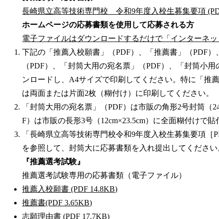
長崎県立高等技術専門校 令和9年度入校生募集要項 (PDF 
ホームページの応募書類を使用して応募される方
電子ファイルはダウンロードするだけで「インターネッ
下記の「推薦入校願書」（PDF）、「推薦書」（PDF）
（PDF）、「封筒大用の宛名票」（PDF）、「封筒小用
ンロードし、A4サイズで印刷してください。特に「推薦
は両面または片面2枚（糊付け）に印刷してください。
「封筒大用の宛名票」（PDF）は市販の角形2号封筒（24c
F）は市販の長形3号（12cm×23.5cm）に全面糊付け
「長崎県立高等技術専門校令和9年度入校生募集要項［PD
を参照して、封筒大に応募書類を入れ提出してください
『推薦選考試験』
推薦選考試験専用の応募書類（電子ファイル）
推薦入校願書 (PDF 14.8KB)
推薦書(PDF 3.65KB)
志願理由書 (PDF 17.7KB)