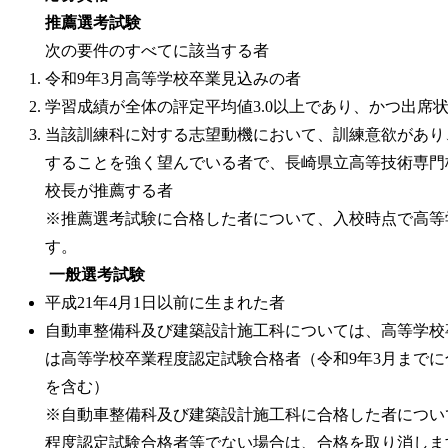
推薦選考試験
次の要件のすべてに該当する者
令和9年3月高等学校卒業見込みの者
学習成績が全体の評定平均値3.0以上であり、かつ出席
当該訓練科に対する志望動機において、訓練意欲があり
することを強く望んでいる者で、長崎県立高等技術専門
校長が推薦する者
※推薦選考試験に合格した者について、入校時点で高等
す。
一般選考試験
平成21年4月1日以前に生まれた者
自動車整備科及び建築設計施工科については、高等学校
は高等学校卒業程度認定試験合格者（令和9年3月まで
を含む）
※自動車整備科及び建築設計施工科に合格した者につい
程度認定試験合格者等でない場合は、合格を取り消しま