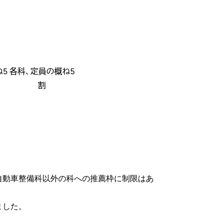
ね5
各科、定員の概ね5
割
自動車整備科以外の科への推薦枠に制限はあ
ました。