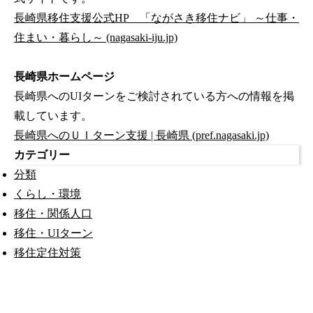
長崎県移住支援公式HP 「ながさき移住ナビ」 ～仕事・
住まい・暮らし～ (nagasaki-iju.jp)
長崎県ホームページ
長崎県へのUIターンをご検討されている方への情報を掲
載しています。
長崎県へのＵＩターン支援 | 長崎県 (pref.nagasaki.jp)
カテゴリー
分類
くらし・環境
移住・関係人口
移住・UIターン
移住定住対策