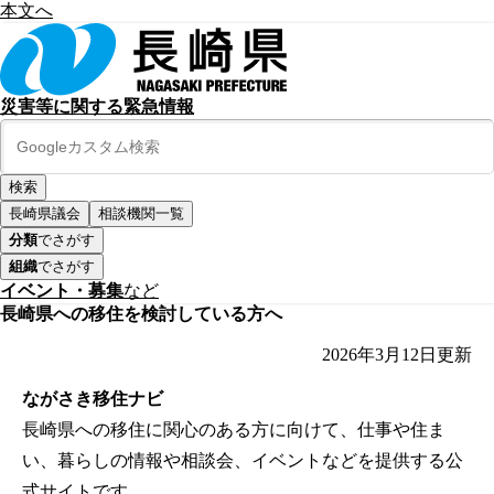
本文へ
災害等に関する緊急情報
長崎県議会
相談機関一覧
分類
でさがす
組織
でさがす
イベント・募集
など
長崎県への移住を検討している方へ
2026年3月12日
更新
ながさき移住ナビ
長崎県への移住に関心のある方に向けて、仕事や住ま
い、暮らしの情報や相談会、イベントなどを提供する公
式サイトです。