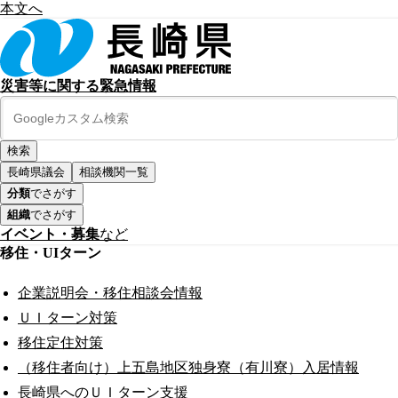
本文へ
災害等に関する緊急情報
長崎県議会
相談機関一覧
分類
でさがす
組織
でさがす
イベント・募集
など
移住・UIターン
企業説明会・移住相談会情報
ＵＩターン対策
移住定住対策
（移住者向け）上五島地区独身寮（有川寮）入居情報
長崎県へのＵＩターン支援