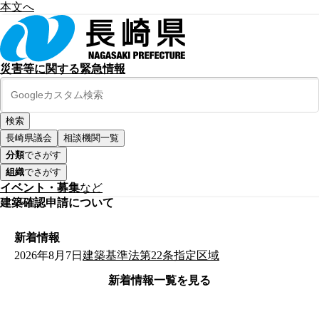
本文へ
災害等に関する緊急情報
長崎県議会
相談機関一覧
分類
でさがす
組織
でさがす
イベント・募集
など
建築確認申請について
新着情報
2026年8月7日
建築基準法第22条指定区域
新着情報一覧を見る