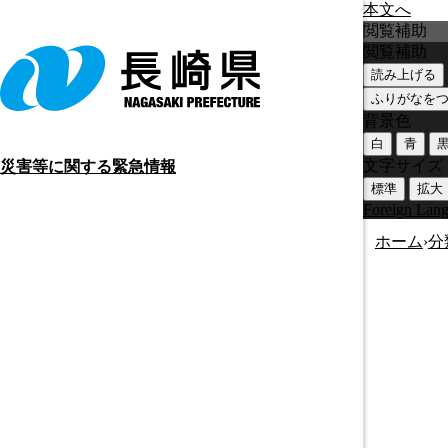
本文へ
閲覧補助
閲覧補助
読み上げる
ふりがなを
背景色
白
青
文字サイズ
災害等に関する緊急情報
標準
拡大
Foreign Lan
ホーム
›
分