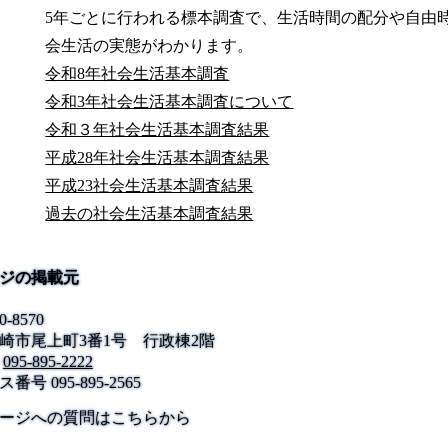
5年ごとに行われる標本調査で、生活時間の配分や自由
会生活の実態がわかります。
令和8年社会生活基本調査
令和3年社会生活基本調査について
令和３年社会生活基本調査結果
平成28年社会生活基本調査結果
平成23社会生活基本調査結果
過去の社会生活基本調査結果
ジの掲載元
0-8570
崎市尾上町3番1号 行政棟2階
095-895-2222
ス番号
095-895-2565
公式SNS
このサイトについて
県庁案内
アンケート
ージへの質問はこちらから
長崎県庁