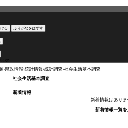
つける
ふりがなをはずす
黒
guage
類
›
県政情報
›
統計情報
›
統計調査
›
社会生活基本調査
社会生活基本調査
新着情報
新着情報はありま
新着情報一覧を