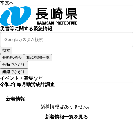
本文へ
災害等に関する緊急情報
長崎県議会
相談機関一覧
分類
でさがす
組織
でさがす
イベント・募集
など
令和2年毎月勤労統計調査
新着情報
新着情報はありません。
新着情報一覧を見る