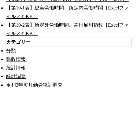
【第10-1表】総実労働時間、所定内労働時間［Excelファ
イル／35KB］
【第10-2表】所定外労働時間、常用雇用指数［Excelファ
イル／35KB］
カテゴリー
分類
県政情報
統計情報
統計調査
令和2年毎月勤労統計調査
公式SNS