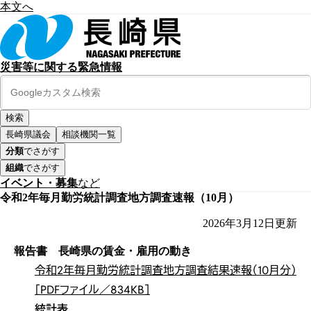
本文へ
災害等に関する緊急情報
長崎県議会
相談機関一覧
分類
でさがす
組織
でさがす
イベント・募集
など
令和2年毎月勤労統計調査地方調査速報（10月）
2026年3月12日
更新
報告書 長崎県の賃金・雇用の動き
令和2年毎月勤労統計調査地方調査結果速報（10月分）
［PDFファイル／834KB］
統計表