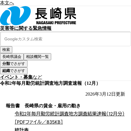
本文へ
災害等に関する緊急情報
長崎県議会
相談機関一覧
分類
でさがす
組織
でさがす
イベント・募集
など
令和2年毎月勤労統計調査地方調査速報（12月）
2026年3月12日
更新
報告書 長崎県の賃金・雇用の動き
令和2年毎月勤労統計調査地方調査結果速報（12月分）
［PDFファイル／835KB］
統計表