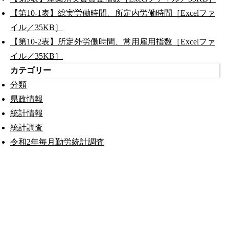
【第10-1表】総実労働時間、所定内労働時間［Excelファ
イル／35KB］
【第10-2表】所定外労働時間、常用雇用指数［Excelファ
イル／35KB］
カテゴリー
分類
県政情報
統計情報
統計調査
令和2年毎月勤労統計調査
公式SNS