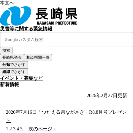
本文へ
災害等に関する緊急情報
長崎県議会
相談機関一覧
分類
でさがす
組織
でさがす
イベント・募集
など
新着情報
2026年2月27日
更新
2026年7月16日
「つたえる県ながさき」R8.8月号プレゼン
ト
1
2
3
4
5
...
次のページ
»