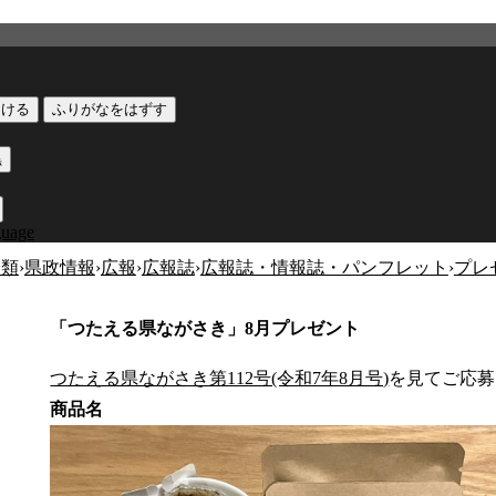
つける
ふりがなをはずす
黒
guage
分類
›
県政情報
›
広報
›
広報誌
›
広報誌・情報誌・パンフレット
›
プレ
「つたえる県ながさき」8月プレゼント
つたえる県ながさき第112号(令和7年8月号)
を見てご応募
商品名