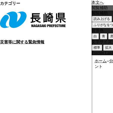
本文へ
カテゴリー
閲覧補助
閲覧補助
読み上げる
ふりがなを
背景色
白
青
文字サイズ
災害等に関する緊急情報
標準
拡大
Foreign Lan
ホーム
›
›
ント