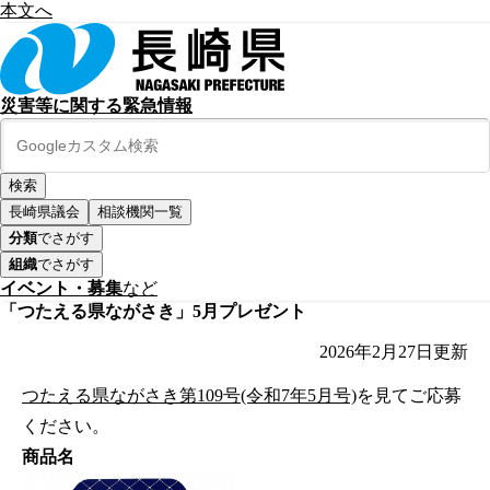
本文へ
災害等に関する緊急情報
長崎県議会
相談機関一覧
分類
でさがす
組織
でさがす
イベント・募集
など
「つたえる県ながさき」5月プレゼント
2026年2月27日
更新
つたえる県ながさき第109号(令和7年5月号)
を見てご応募
ください。
商品名