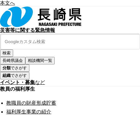
本文へ
災害等に関する緊急情報
長崎県議会
相談機関一覧
分類
でさがす
組織
でさがす
イベント・募集
など
教員の福利厚生
教職員の財産形成貯蓄
福利厚生事業の紹介
公式SNS