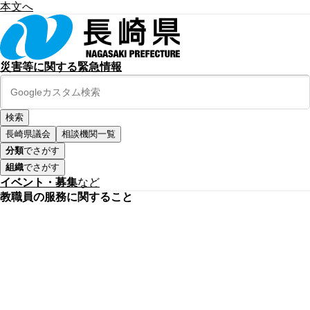
本文へ
災害等に関する緊急情報
長崎県議会
相談機関一覧
分類
でさがす
組織
でさがす
イベント・募集
など
教職員の服務に関すること
公式SNS
このサイトについて
県庁案内
アンケート
長崎県庁