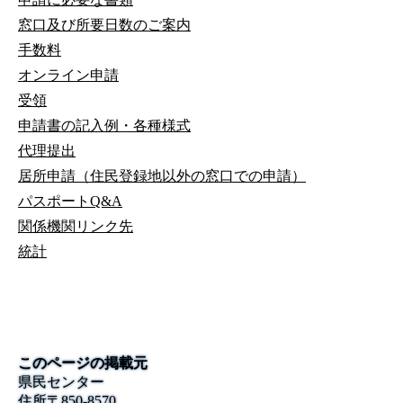
窓口及び所要日数のご案内
手数料
オンライン申請
受領
申請書の記入例・各種様式
代理提出
居所申請（住民登録地以外の窓口での申請）
パスポートQ&A
関係機関リンク先
統計
このページの掲載元
県民センター
住所
〒
850-8570