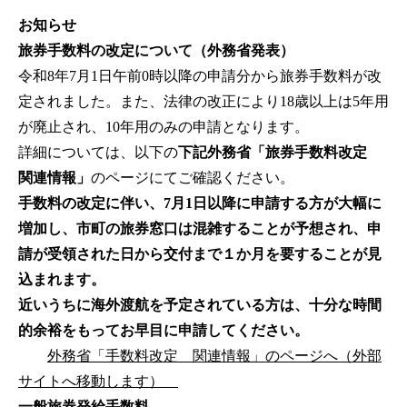
お知らせ
旅券手数料の改定について（外務省発表）
令和8年7月1日午前0時以降の申請分から旅券手数料が改
定されました。また、法律の改正により18歳以上は5年用
が廃止され、10年用のみの申請となります。
詳細については、以下の
下記外務省「旅券手数料改定
関連情報」
のページにてご確認ください。
手数料の改定に伴い、7月1日以降に申請する方が大幅に
増加し、市町の旅券窓口は混雑することが予想され、申
請が受領された日から交付まで１か月を要することが見
込まれます。
近いうちに海外渡航を予定されている方は、十分な時間
的余裕をもってお早目に申請してください。
外務省「手数料改定 関連情報」のページへ（外部
サイトへ移動します）
一般旅券発給手数料