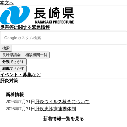
本文へ
災害等に関する緊急情報
長崎県議会
相談機関一覧
分類
でさがす
組織
でさがす
イベント・募集
など
肝炎対策
新着情報
2026年7月31日
肝炎ウイルス検査について
2026年7月31日
肝疾患診療連携体制
新着情報一覧を見る