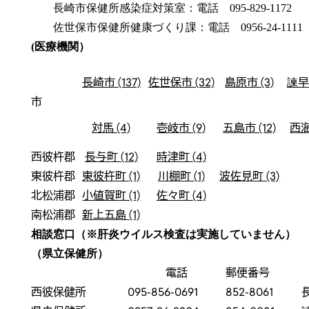
長崎市保健所感染症対策室：電話 095-829-1172
佐世保市保健所健康づくり課：電話 0956-24-1111
(医療機関）
長崎市 (137)
佐世保市 (32)
島原市 (3)
諫早市
市
対馬 (4)
壱岐市 (9)
五島市 (12)
西海
西彼杵郡
長与町 (12)
時津町 (4)
東彼杵郡
東彼杵町 (1)
川棚町 (1)
波佐見町 (3)
北松浦郡
小値賀町 (1)
佐々町 (4)
南松浦郡
新上五島 (1)
相談窓口（※肝炎ウイルス検査は実施していません）
（県立保健所）
電話
郵便番号
西彼保健所
095-856-0691
852-8061