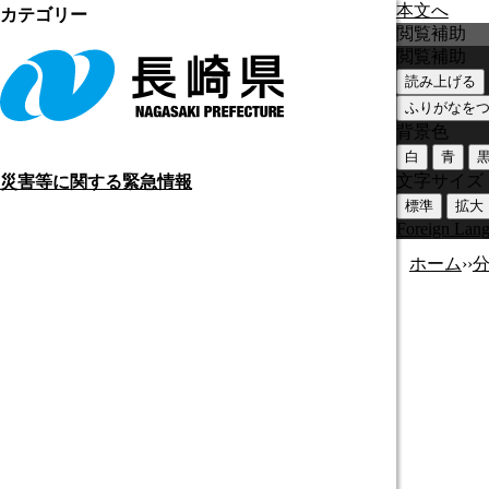
本文へ
カテゴリー
閲覧補助
閲覧補助
読み上げる
ふりがなを
背景色
白
青
文字サイズ
災害等に関する緊急情報
標準
拡大
Foreign Lan
ホーム
›
›