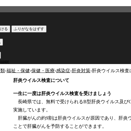
つける
ふりがなをはずす
黒
guage
分類
›
福祉・保健
›
保健・医療
›
感染症
›
肝炎対策
›
肝炎ウイルス検査
肝炎ウイルス検査について
一生に一度は肝炎ウイルス検査を受けましょう
長崎県では、無料で受けられるB型肝炎ウイルス及び
実施しています。
肝臓がんの約9割は肝炎ウイルスが原因であり、肝炎
ことで肝臓がんを予防することができます。