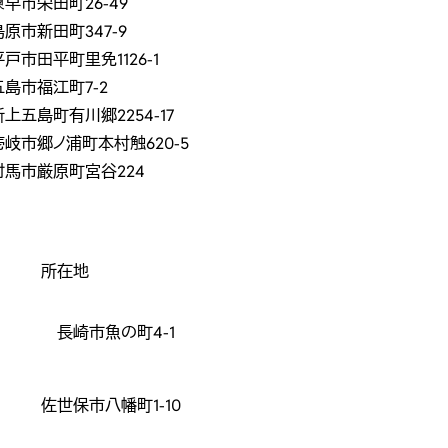
諫早市栄田町26-49
島原市新田町347-9
平戸市田平町里免1126-1
五島市福江町7-2
新上五島町有川郷2254-17
壱岐市郷ノ浦町本村触620-5
対馬市厳原町宮谷224
所在地
長崎市魚の町4-1
佐世保市八幡町1-10