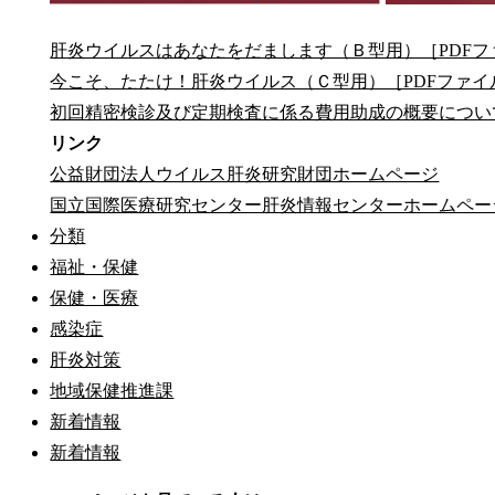
肝炎ウイルスはあなたをだまします（Ｂ型用）［PDFフ
今こそ、たたけ！肝炎ウイルス（Ｃ型用）［PDFファイ
初回精密検診及び定期検査に係る費用助成の概要について［
リンク
公益財団法人ウイルス肝炎研究財団ホームページ
国立国際医療研究センター肝炎情報センターホームペー
分類
福祉・保健
保健・医療
感染症
肝炎対策
地域保健推進課
新着情報
新着情報