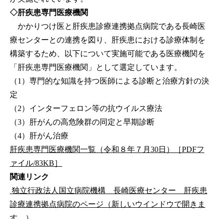
◇肝疾患専門医療機関
かかりつけ医と肝疾患診療連携拠点病院である長崎医
療センターとの連携を図り、肝疾患における診療体制を
構築するため、以下について実施可能である医療機関を
「肝疾患専門医療機関」として選定しています。
（1）専門的な知識を持つ医師による診断と治療方針の決
定
（2）インターフェロン等の抗ウイルス療法
（3）肝がんの高危険群の同定と早期診断
（4）肝がん治療
肝疾患専門医療機関一覧（令和８年７月30日）［PDFフ
ァイル/83KB］
関連リンク
独立行政法人国立病院機構 長崎医療センター 肝疾患
診療連携拠点病院のページ（新しいウインドウで開きま
す。）