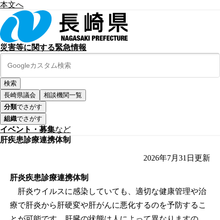
本文へ
災害等に関する緊急情報
長崎県議会
相談機関一覧
分類
でさがす
組織
でさがす
イベント・募集
など
肝疾患診療連携体制
2026年7月31日
更新
肝炎疾患診療連携体制
肝炎ウイルスに感染していても、適切な健康管理や治
療で肝炎から肝硬変や肝がんに悪化するのを予防するこ
とが可能です。肝臓の状態は人によって異なりますの