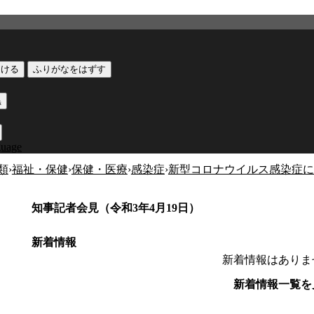
つける
ふりがなをはずす
黒
guage
類
›
福祉・保健
›
保健・医療
›
感染症
›
新型コロナウイルス感染症に
知事記者会見（令和3年4月19日）
新着情報
新着情報はありま
新着情報一覧を