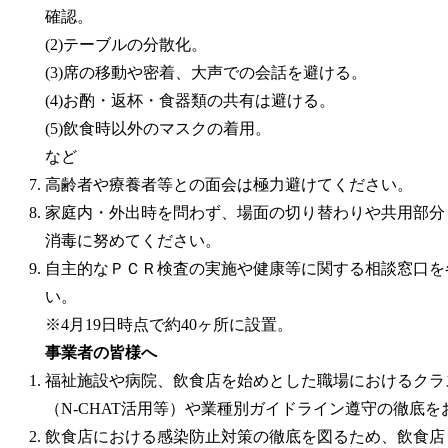
確認。
(2)テーブルの分散化。
(3)席の移動や密着、大声での会話を避ける。
(4)お酌・返杯・食器類の共有は避ける。
(5)飲食時以外のマスクの着用。
など
高齢者や療養者等との面会は極力避けてください。
家庭内・外出時を問わず、場面の切り替わりや共用部分
消毒に努めてください。
自主的なＰＣＲ検査の実施や健康等に関する相談窓口を
い。
※4月19日時点で約40ヶ所に設置。
事業者の皆様へ
福祉施設や病院、飲食店を始めとした職場におけるクラ
（N-CHAT活用等）や業種別ガイドライン遵守の徹底
飲食店における感染防止対策の徹底を図るため、飲食店