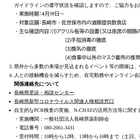
ガイドラインの遵守状況を確認しますので、ご協力をお
・実施時期：4月19日～
・対象店舗：長崎市・佐世保市内の酒類提供飲食店
・主な確認内容：(1)アクリル板等の設置（又は座席の間隔
(2)手指消毒の徹底
(3)換気の徹底
(4)食事中以外のマスク着用の推奨
県外から多数の来場が見込まれるイベント等の開催は、
人との接触機会を減らすため、在宅勤務やオンライン会
関係連絡先について
長崎県受診・相談センター
長崎県新型コロナウイルス関連人権相談窓口
自主的なPCR検査の実施、N-CHATの活用方法等に関
・実施機関：一般社団法人長崎県薬剤師会
・電話番号：080-2061-3431
・受付時間：10時から12時、13時から16時まで（土日