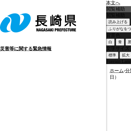
本文へ
閲覧補助
閲覧補助
読み上げる
ふりがなを
背景色
白
青
文字サイズ
災害等に関する緊急情報
標準
拡大
Foreign Lan
ホーム
›
分
日）