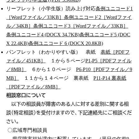
リーフレット（小学生版）読み上げ対応
条例ユニコード1
［Wordファイル／33KB］
条例ユニコード2［Wordファイ
ル／34KB］
条例ユニコード3［Wordファイル／33KB］
条例ユニコード4 (DOCX 34.7KB)
条例ユニコード5 (DOC
X 22.4KB)
条例ユニコード 6 (DOCX 20.8KB)
パンフレット（わかりやすい版） 表紙
表紙［PDFフ
ァイル／451KB］
１から５ページ
P1-P5［PDFファイル
／8MB］
６から１０ページ
P6-P10［PDFファイル／9
MB］
１１から１４ページ 裏表紙
P11-P14 裏表紙
［PDFファイル／8MB］
相談窓口について
以下の相談員が障害のある人に対する差別に関する相
談（特定相談）を受付けますので、下記連絡先にご相談くだ
さい。
〇広域専門相談員
県庁障害福祉課内に配置しています。（平日の午前9