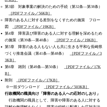
第3節 対象事案の解決のための手続（第32条―第38条）
［PDFファイル／56KB］
障害のある人に対する差別をなくすための施策 フロー
図
［PDFファイル／19KB］
第4章 障害及び障害のある人に対する理解を深めるため
の施策（第39条―第40条）
［PDFファイル／19KB］
第5章 障害のある人もない人も共に生きる平和な長崎県
づくり推進会議（第41条―第48条）
［PDFファイル／3
3KB］
第6章 雑則（第49条―第50条）
［PDFファイル／17K
B］
附則
［PDFファイル／17KB］
※一括ダウンロード
［PDFファイル／503KB］
行政機関の職員向け「障害のある人への応対のしおり」
行政機関の職員として、障害や障害のある人に対する
誤解や無理解をなくし、障害の特性に配慮した応対方法