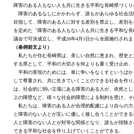
障害のある人もない人も共に生きる平和な長崎県づくり条
障害のあるなしにかかわらず、誰もがあらゆる社会活
目指して、障害のある人に対する差別を禁止し、差別を
を定めた「障害のある人もない人も共に生きる平和な長崎
議会で可決成立し、平成26年4月1日から全面施行され
（条例前文より）
私たちが住む長崎県は、美しい自然に恵まれ、歴史と
する県として、平和の大切さを何よりも重く受け止め、
平和の実現のためには、単に争いをなくすというばか
して尊重され、共に生きていくことのできる社会を作り
は、社会的に弱い立場にある障害のある人が、依然とし
上の障壁など、様々な社会的障壁による制約を受け、そ
私たちは、障害のある人が合理的配慮により自らの力
と障害のない人とが互いに優しく接し合うことができる
人と障害のない人とが対等な関係となり、誰もが排除さ
できる平和な社会を作り上げていくことができる。