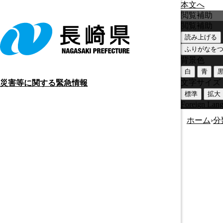
本文へ
閲覧補助
閲覧補助
読み上げる
ふりがなを
背景色
白
青
文字サイズ
災害等に関する緊急情報
標準
拡大
Foreign Lan
ホーム
›
分