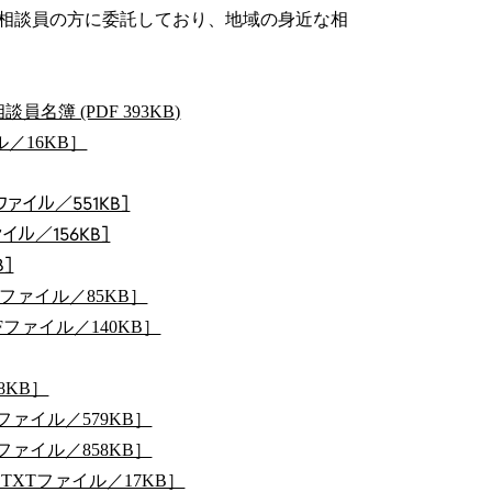
相談員の方に委託しており、地域の身近な相
員名簿 (PDF 393KB)
／16KB］
ァイル／551KB］
イル／156KB］
B］
Fファイル／85KB］
ファイル／140KB］
8KB］
ファイル／579KB］
ァイル／858KB］
TXTファイル／17KB］