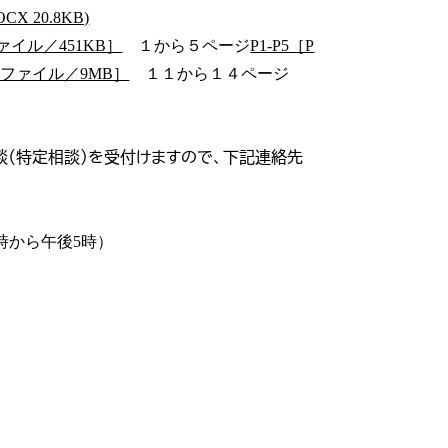
X 20.8KB)
ァイル／451KB］
１から５ページ
P1-P5［P
PDFファイル／9MB］
１１から１４ページ
（特定相談）を受付けますので、下記連絡先
時から午後5時）