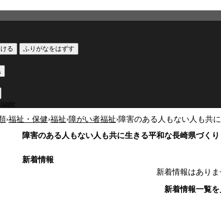
つける
ふりがなをはずす
黒
guage
類
›
福祉・保健
›
福祉
›
障がい者福祉
›
障害のある人もない人も共に
障害のある人もない人も共に生きる平和な長崎県づくり
新着情報
新着情報はありま
新着情報一覧を