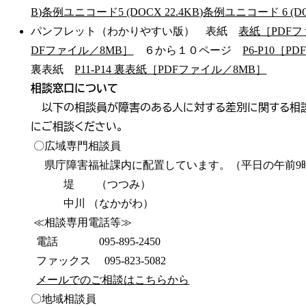
B)
条例ユニコード5 (DOCX 22.4KB)
条例ユニコード 6 (DOC
パンフレット（わかりやすい版） 表紙
表紙［PDFフ
DFファイル／8MB］
６から１０ページ
P6-P10［
裏表紙
P11-P14 裏表紙［PDFファイル／8MB］
相談窓口について
以下の相談員が障害のある人に対する差別に関する相談
にご相談ください。
〇広域専門相談員
県庁障害福祉課内に配置しています。（平日の午前9
堤 （つつみ）
中川 （なかがわ）
≪相談専用電話等≫
電話 095-895-2450
ファックス 095-823-5082
メールでのご相談はこちらから
〇地域相談員