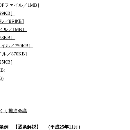
Fファイル／1MB］
9KB］
／891KB］
イル／1MB］
8KB］
イル／759KB］
ル／870KB］
5KB］
B)
B)
くり推進会議
例 【逐条解説】 （平成25年11月）