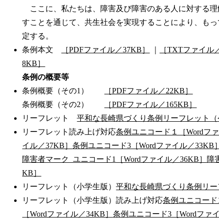
ここに、私たちは、障害及び障害のある人に対する理
すことを通じて、共生社会を実現することにより、もっ
定する。
条例本文
［PDFファイル／37KB］
｜
［TXTファイル／
8KB］
条例の概要等
条例概要（その1）
［PDFファイル／22KB］
条例概要（その2）
［PDFファイル／165KB］
リーフレット
平和な長崎県づくり条例リーフレット（令
リーフレット読み上げ対応
条例ユニコード１［Wordファ
イル／37KB］
条例ユニコード3［Wordファイル／33KB
障害者マーク_ユニコード1［Wordファイル／36KB］
障
KB］
リーフレット（小学生版）
平和な長崎県づくり条例リーフレッ
リーフレット（小学生版）読み上げ対応
条例ユニコード1
［Wordファイル／34KB］
条例ユニコード3［Wordファイ