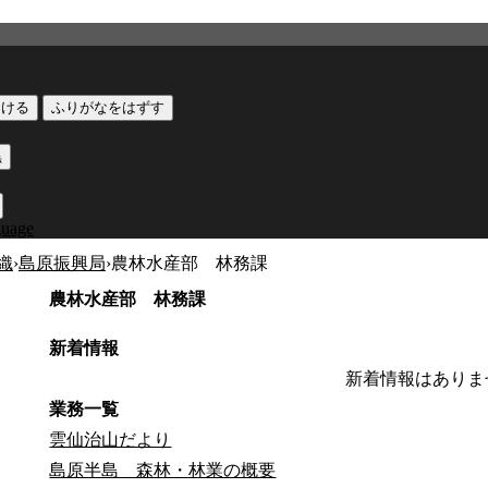
つける
ふりがなをはずす
黒
guage
織
›
島原振興局
›
農林水産部 林務課
農林水産部 林務課
新着情報
新着情報はありま
業務一覧
雲仙治山だより
島原半島 森林・林業の概要