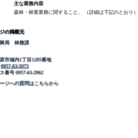
主な業務内容
森林・林業業務に関すること。 （詳細は下記のとおり
ジの掲載元
興局 林務課
原市城内1丁目1205番地
0957-63-5073
ス番号
0957-63-2962
公式SNS
このサイトについて
県庁案内
アンケート
ージへの質問はこちらから
長崎県庁
〒850-8570 長崎市尾上町3-1
電話 095-824-1111（代表）
法人番号 4000020420000
© 2026 Nagasaki Prefectural. All Rights Reserved.