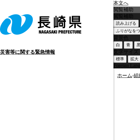
本文へ
閲覧補助
閲覧補助
読み上げる
ふりがなを
背景色
白
青
文字サイズ
災害等に関する緊急情報
標準
拡大
Foreign Lan
ホーム
›
組