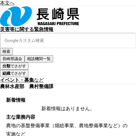
本文へ
災害等に関する緊急情報
長崎県議会
相談機関一覧
分類
でさがす
組織
でさがす
イベント・募集
など
農林水産部 農村整備課
新着情報
新着情報はありません。
主な業務内容
農地の基盤整備事業（畑総事業、農地整備事業など）の
実施など