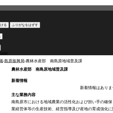
つける
ふりがなをはずす
黒
guage
織
›
島原振興局
›
農林水産部 南島原地域普及課
農林水産部 南島原地域普及課
新着情報
新着情報はありま
主な業務内容
南島原市における地域農業の活性化および担い手の確保
業経営体等の生産技術、経営指導及び産地の育成強化に