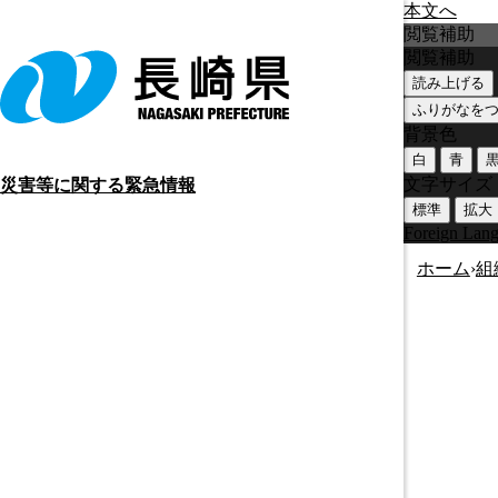
本文へ
閲覧補助
閲覧補助
読み上げる
ふりがなを
背景色
白
青
文字サイズ
災害等に関する緊急情報
標準
拡大
Foreign Lan
ホーム
›
組