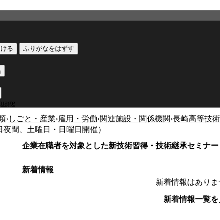
つける
ふりがなをはずす
黒
guage
類
›
しごと・産業
›
雇用・労働
›
関連施設・関係機関
›
長崎高等技術
日夜間、土曜日・日曜日開催）
企業在職者を対象とした新技術習得・技術継承セミナー
新着情報
新着情報はありま
新着情報一覧を