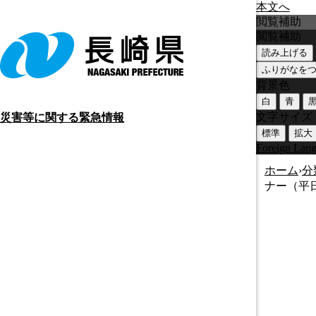
本文へ
閲覧補助
閲覧補助
読み上げる
ふりがなを
背景色
白
青
文字サイズ
災害等に関する緊急情報
標準
拡大
Foreign Lan
ホーム
›
分
ナー（平