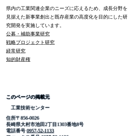
県内の工業関連企業のニーズに応えるため、成長分野を
見据えた新事業創出と既存産業の高度化を目的にした研
究開発を実施しています。
公募・補助事業研究
戦略プロジェクト研究
経常研究
知的財産権
このページの掲載元
工業技術センター
住所
〒
856-0026
長崎県大村市池田2丁目1303番地8号
電話番号
0957-52-1133