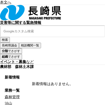
本文へ
災害等に関する緊急情報
長崎県議会
相談機関一覧
分類
でさがす
組織
でさがす
イベント・募集
など
農林部 森林土木課
新着情報
新着情報はありません。
業務一覧
森林管理
治山