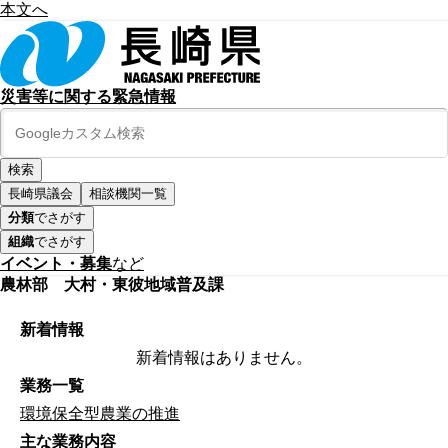
本文へ
災害等に関する緊急情報
長崎県議会
相談機関一覧
分類
でさがす
組織
でさがす
イベント・募集
など
農林部 大村・東彼地域普及課
新着情報
新着情報はありません。
業務一覧
環境保全型農業の推進
主な業務内容