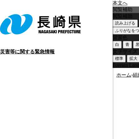
本文へ
閲覧補助
閲覧補助
読み上げる
ふりがなを
背景色
白
青
文字サイズ
災害等に関する緊急情報
標準
拡大
Foreign Lan
ホーム
›
組