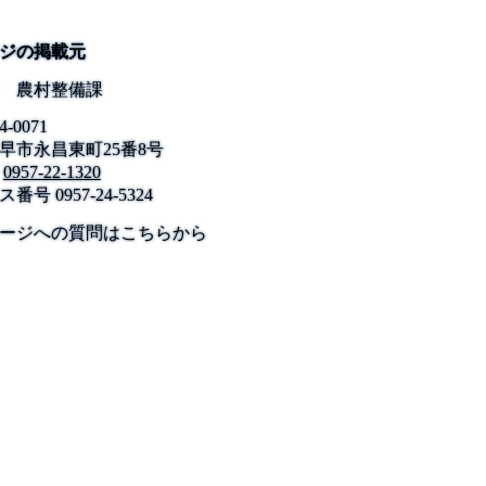
ジの掲載元
 農村整備課
4-0071
早市永昌東町25番8号
0957-22-1320
ス番号
0957-24-5324
公式SNS
このサイトについて
県庁案内
アンケート
ージへの質問はこちらから
長崎県庁
〒850-8570 長崎市尾上町3-1
電話 095-824-1111（代表）
法人番号 4000020420000
© 2026 Nagasaki Prefectural. All Rights Reserved.