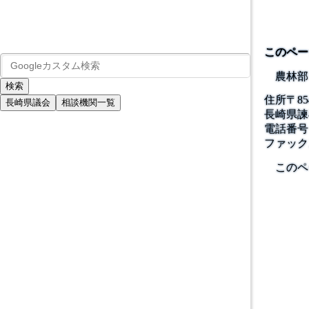
このペー
農林部
住所
〒
85
長崎県議会
相談機関一覧
長崎県諫
電話番号
ファック
このペ