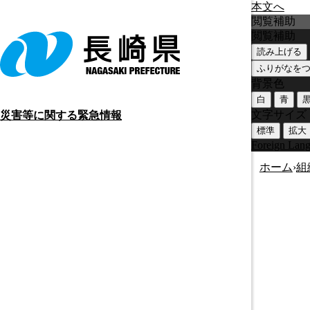
本文へ
閲覧補助
閲覧補助
読み上げる
ふりがなを
背景色
白
青
文字サイズ
災害等に関する緊急情報
標準
拡大
Foreign Lan
ホーム
›
組