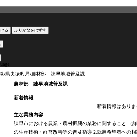
つける
ふりがなをはずす
黒
guage
織
›
県央振興局
›
農林部 諫早地域普及課
農林部 諫早地域普及課
新着情報
新着情報はありま
主な業務内容
諌早市における農業・農村振興の業務に関すること （詳
の生産技術・経営改善等の普及指導 2.就農希望者への相