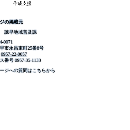
作成支援
ジの掲載元
 諫早地域普及課
4-0071
早市永昌東町25番8号
0957-22-0057
ス番号
0957-35-1133
公式SNS
このサイトについて
県庁案内
アンケート
ージへの質問はこちらから
長崎県庁
〒850-8570 長崎市尾上町3-1
電話 095-824-1111（代表）
法人番号 4000020420000
© 2026 Nagasaki Prefectural. All Rights Reserved.