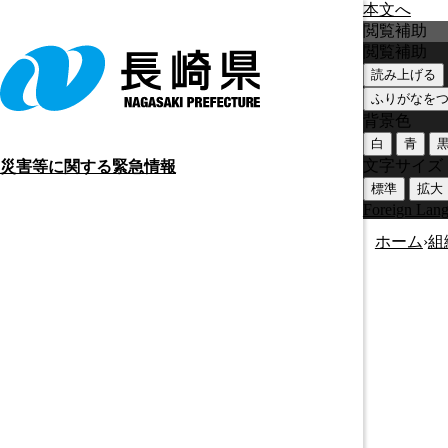
本文へ
閲覧補助
閲覧補助
読み上げる
ふりがなを
背景色
白
青
文字サイズ
災害等に関する緊急情報
標準
拡大
Foreign Lan
ホーム
›
組