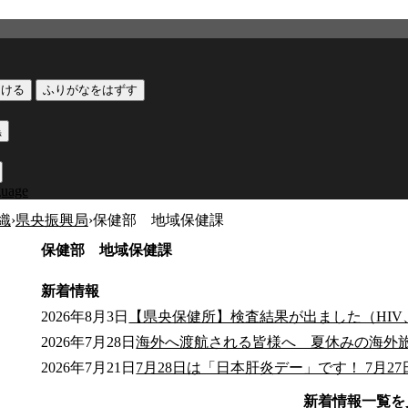
つける
ふりがなをはずす
黒
guage
織
›
県央振興局
›
保健部 地域保健課
保健部 地域保健課
新着情報
2026年8月3日
【県央保健所】検査結果が出ました（HIV、
2026年7月28日
海外へ渡航される皆様へ 夏休みの海外旅
2026年7月21日
7月28日は「日本肝炎デー」です！ 7月2
新着情報一覧を