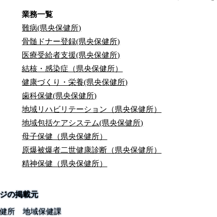
業務一覧
難病(県央保健所)
骨髄ドナー登録(県央保健所)
医療受給者支援(県央保健所)
結核・感染症（県央保健所）
健康づくり・栄養(県央保健所)
歯科保健(県央保健所)
地域リハビリテーション（県央保健所）
地域包括ケアシステム(県央保健所)
母子保健（県央保健所）
原爆被爆者二世健康診断（県央保健所）
精神保健（県央保健所）
ジの掲載元
健所 地域保健課