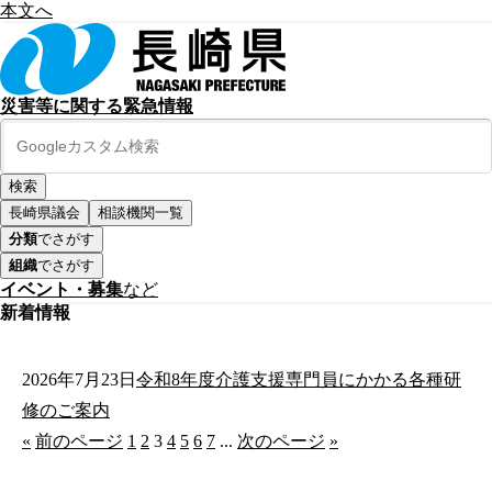
本文へ
災害等に関する緊急情報
長崎県議会
相談機関一覧
分類
でさがす
組織
でさがす
イベント・募集
など
新着情報
2026年7月23日
令和8年度介護支援専門員にかかる各種研
修のご案内
«
前のページ
1
2
3
4
5
6
7
...
次のページ
»