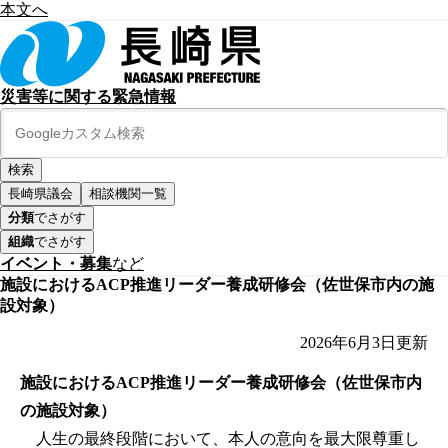
本文へ
災害等に関する緊急情報
長崎県議会
相談機関一覧
分類
でさがす
組織
でさがす
イベント・募集
など
施設におけるACP推進リーダー養成研修会（佐世保市内の施
設対象）
2026年6月3日
更新
施設におけるACP推進リーダー養成研修会（佐世保市内
の施設対象）
人生の最終段階において、本人の意向を最大限尊重し