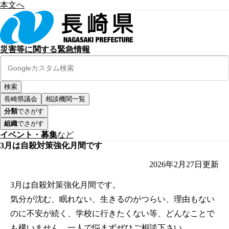
本文へ
災害等に関する緊急情報
長崎県議会
相談機関一覧
分類
でさがす
組織
でさがす
イベント・募集
など
3月は自殺対策強化月間です
2026年2月27日
更新
3月は自殺対策強化月間です。
気分が沈む、眠れない、生きるのがつらい、理由もない
のに不安が続く、学校に行きたくない等、どんなことで
も構いません。一人で悩まずぜひご相談下さい。