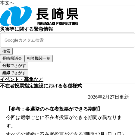
本文へ
災害等に関する緊急情報
長崎県議会
相談機関一覧
分類
でさがす
組織
でさがす
イベント・募集
など
不在者投票指定施設における各種様式
2026年2月27日
更新
【参考：各選挙の不在者投票ができる期間】
今回は選挙ごとに不在者投票ができる期間が異なりま
す。
すべての選挙に不在者投票ができる期間は2月1日（日）