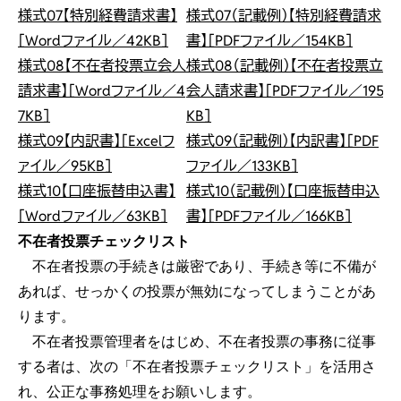
様式07【特別経費請求書】
様式07（記載例）【特別経費請求
［Wordファイル／42KB］
書】［PDFファイル／154KB］
様式08【不在者投票立会人
様式08（記載例）【不在者投票立
請求書】［Wordファイル／4
会人請求書】［PDFファイル／195
7KB］
KB］
様式09【内訳書】［Excelフ
様式09（記載例）【内訳書】［PDF
ァイル／95KB］
ファイル／133KB］
様式10【口座振替申込書】
様式10（記載例）【口座振替申込
［Wordファイル／63KB］
書】［PDFファイル／166KB］
不在者投票チェックリスト
不在者投票の手続きは厳密であり、手続き等に不備が
あれば、せっかくの投票が無効になってしまうことがあ
ります。
不在者投票管理者をはじめ、不在者投票の事務に従事
する者は、次の「不在者投票チェックリスト」を活用さ
れ、公正な事務処理をお願いします。