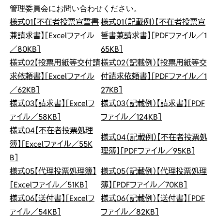
管理委員会にお問い合わせください。
様式01【不在者投票宣誓書
様式01（記載例）【不在者投票宣
兼請求書】［Excelファイル
誓書兼請求書】［PDFファイル／1
／80KB］
65KB］
様式02【投票用紙等交付請
様式02（記載例）【投票用紙等交
求依頼書】［Excelファイル
付請求依頼書】［PDFファイル／1
／62KB］
27KB］
様式03【請求書】［Excelフ
様式03（記載例）【請求書】［PDF
ァイル／58KB］
ファイル／124KB］
様式04【不在者投票処理
様式04（記載例）【不在者投票処
簿】［Excelファイル／55K
理簿】［PDFファイル／95KB］
B］
様式05【代理投票処理簿】
様式05（記載例）【代理投票処理
［Excelファイル／51KB］
簿】［PDFファイル／70KB］
様式06【送付書】［Excelフ
様式06（記載例）【送付書】［PDF
ァイル／54KB］
ファイル／82KB］