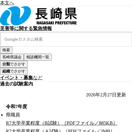
本文へ
災害等に関する緊急情報
長崎県議会
相談機関一覧
分類
でさがす
組織
でさがす
イベント・募集
など
過去の試験案内
2026年2月27日
更新
令和7年度
県職員
R7大学卒業程度（B試験）［PDFファイル／885KB］
R7大学卒業程度（Ａ試験）［PDFファイル／3MB］