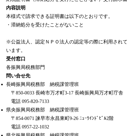
内容説明
本様式で請求できる証明書は以下のとおりです。
・滞納処分を受けたことがないこと
※公益法人、認定ＮＰＯ法人の認定等の際に利用されて
います。
受付窓口
各振興局税務部門
問い合せ先
長崎振興局税務部 納税課管理班
〒850-0033 長崎市万才町3-17 長崎振興局万才町庁舎
電話 095-820-7133
県央振興局税務部 納税課管理班
〒854-0071 諫早市永昌東町9-26 ﾆｭｰｳｲﾝﾄﾞﾋﾞﾙ2階
電話 0957-22-1032
県北振興局税務部 納税課管理班