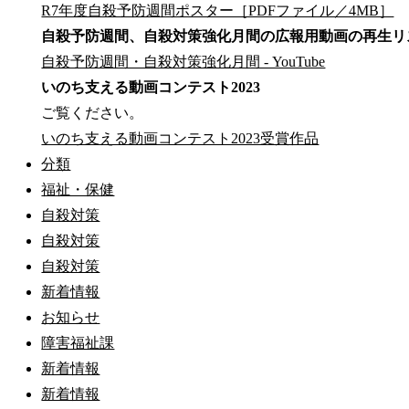
R7年度自殺予防週間ポスター［PDFファイル／4MB］
自殺予防週間、自殺対策強化月間の広報用動画の再生リ
自殺予防週間・自殺対策強化月間 - YouTube
いのち支える動画コンテスト2023
ご覧ください。
いのち支える動画コンテスト2023受賞作品
分類
福祉・保健
自殺対策
自殺対策
自殺対策
新着情報
お知らせ
障害福祉課
新着情報
新着情報