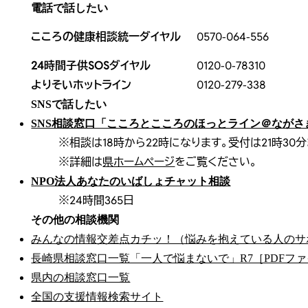
電話で話したい
こころの健康相談統一ダイヤル
0570-064-556
24時間子供SOSダイヤル
0120-0-78310
よりそいホットライン
0120-279-338
SNSで話したい
SNS相談窓口「こころとこころのほっとライン＠ながさ
※
相談は18時から22時になります。受付は21時30
※詳細は
県ホームページ
をご覧ください。
NPO法人あなたのいばしょチャット相談
※24時間365日
その他の相談機関
みんなの情報交差点カチッ！（悩みを抱えている人のサ
長崎県相談窓口一覧「一人で悩まないで」R7［PDFファ
県内の相談窓口一覧
全国の支援情報検索サイト