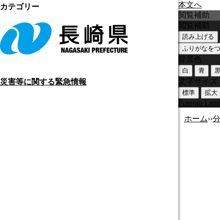
本文へ
カテゴリー
閲覧補助
閲覧補助
読み上げる
ふりがなを
背景色
白
青
文字サイズ
災害等に関する緊急情報
標準
拡大
Foreign Lan
ホーム
›
›