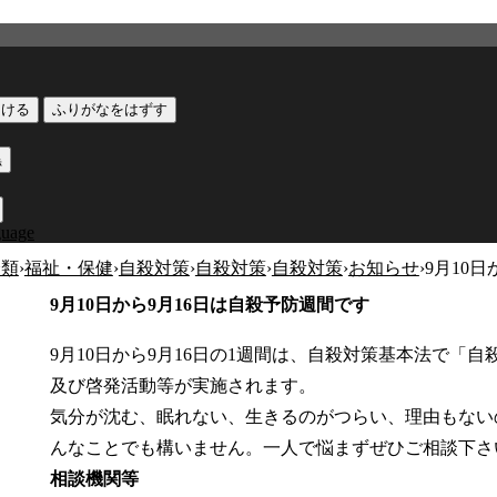
つける
ふりがなをはずす
黒
guage
分類
›
福祉・保健
›
自殺対策
›
自殺対策
›
自殺対策
›
お知らせ
›
9月10
9月10日から9月16日は自殺予防週間です
9月10日から9月16日の1週間は、自殺対策基本法で「
及び啓発活動等が実施されます。
気分が沈む、眠れない、生きるのがつらい、理由もない
んなことでも構いません。一人で悩まずぜひご相談下さ
相談機関等