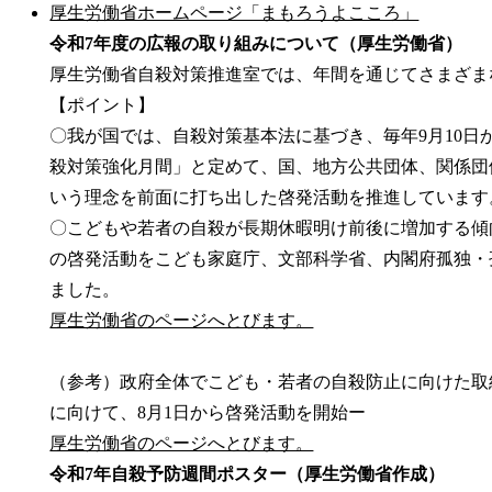
厚生労働省ホームページ「まもろうよこころ」
令和7年度の広報の取り組みについて（厚生労働省）
厚生労働省自殺対策推進室では、年間を通じてさまざま
【ポイント】
〇我が国では、自殺対策基本法に基づき、毎年9月10日
殺対策強化月間」と定めて、国、地方公共団体、関係団
いう理念を前面に打ち出した啓発活動を推進しています
〇こどもや若者の自殺が長期休暇明け前後に増加する傾
の啓発活動をこども家庭庁、文部科学省、内閣府孤独・
ました。
厚生労働省のページへとびます。
（参考）政府全体でこども・若者の自殺防止に向けた取
に向けて、8月1日から啓発活動を開始ー
厚生労働省のページへとびます。
令和7年自殺予防週間ポスター（厚生労働省作成）