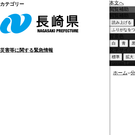
本文へ
カテゴリー
閲覧補助
閲覧補助
読み上げる
ふりがなを
背景色
白
青
文字サイズ
災害等に関する緊急情報
標準
拡大
Foreign Lan
ホーム
›
›