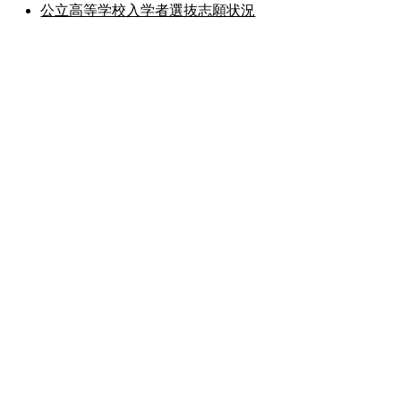
公立高等学校入学者選抜志願状況
公式SNS
このサイトについて
県庁案内
アンケート
長崎県庁
〒850-8570 長崎市尾上町3-1
電話 095-824-1111（代表）
法人番号 4000020420000
© 2026 Nagasaki Prefectural. All Rights Reserved.