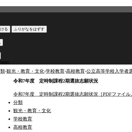
つける
ふりがなをはずす
黒
guage
分類
›
観光・教育・文化
›
学校教育
›
高校教育
›
公立高等学校入学者
令和7年度 定時制課程2期選抜志願状況
令和7年度 定時制課程2期選抜志願状況［PDFファイル／
分類
観光・教育・文化
学校教育
高校教育