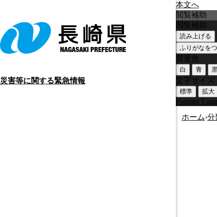
本文へ
閲覧補助
閲覧補助
読み上げる
ふりがなを
背景色
白
青
文字サイズ
災害等に関する緊急情報
標準
拡大
Foreign Lan
ホーム
›
分