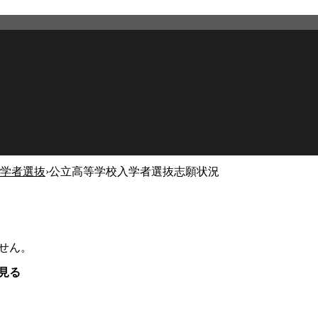
学者選抜
›
公立高等学校入学者選抜志願状況
せん。
見る