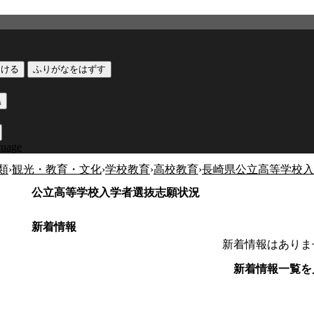
つける
ふりがなをはずす
黒
guage
類
›
観光・教育・文化
›
学校教育
›
高校教育
›
長崎県公立高等学校入
公立高等学校入学者選抜志願状況
新着情報
新着情報はありま
新着情報一覧を