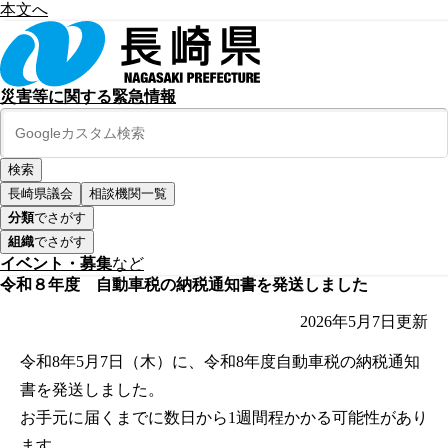
本文へ
災害等に関する緊急情報
長崎県議会
相談機関一覧
分類
でさがす
組織
でさがす
イベント・募集
など
令和８年度 自動車税の納税通知書を発送しました
2026年5月7日
更新
令和8年5月7日（木）に、令和8年度自動車税の納税通知
書を発送しました。
お手元に届くまでに数日から1週間程かかる可能性があり
ます。